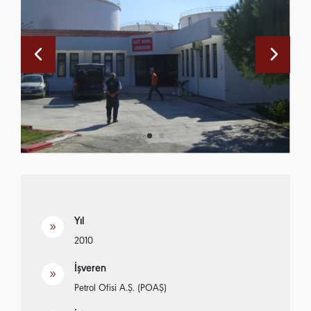
Yıl
9
2010
İşveren
9
Petrol Ofisi A.Ş. (POAŞ)