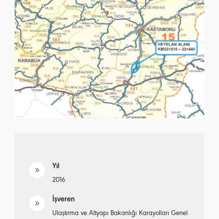
Yıl
9
2016
İşveren
9
Ulaştırma ve Altyapı Bakanlığı Karayolları Genel