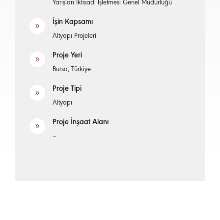
Yarışları İktisadi İşletmesi Genel Müdürlüğü
İşin Kapsamı
9
Altyapı Projeleri
Proje Yeri
9
Bursa, Türkiye
Proje Tipi
9
Altyapı
Proje İnşaat Alanı
9
–