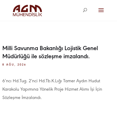
agm@agm.com.
tr
Milli Savunma Bakanlığı Lojistik Genel
Müdürlüğü ile sözleşme imzalandı.
8 AĞU, 2026
6’ncı Hd.Tug. 2’nci Hd.Tb.K.Lığı Tamer Aydın Hudut
Karakolu Yapımına Yönelik Proje Hizmet Alımı İşi İçin
Sözleşme İmzalandı.