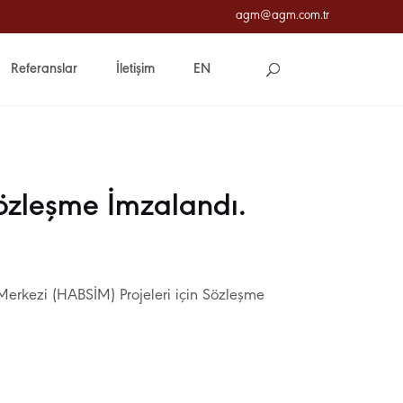
agm@agm.com.tr
Referanslar
İletişim
EN
özleşme İmzalandı.
erkezi (HABSİM) Projeleri için Sözleşme