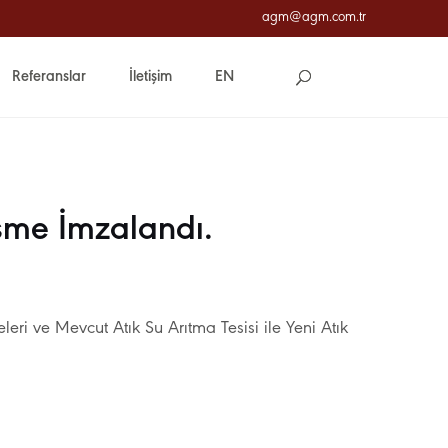
agm@agm.com.tr
Referanslar
İletişim
EN
şme İmzalandı.
ri ve Mevcut Atık Su Arıtma Tesisi ile Yeni Atık